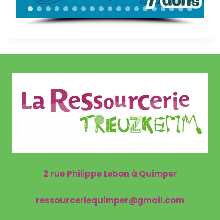
2 rue Philippe Lebon à Quimper
ressourceriequimper@gmail.com