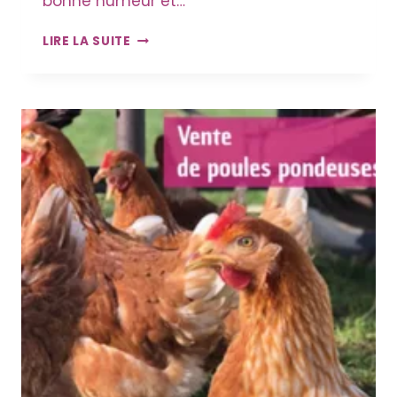
bonne humeur et…
ATELIER
LIRE LA SUITE
CRÉATION
CENTRE
DE
TABLE