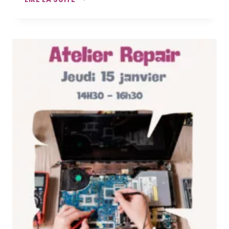
B.A.-
BA
DU
BRICOLAGE
–
PERCEUSE
ET
VISSEUSE