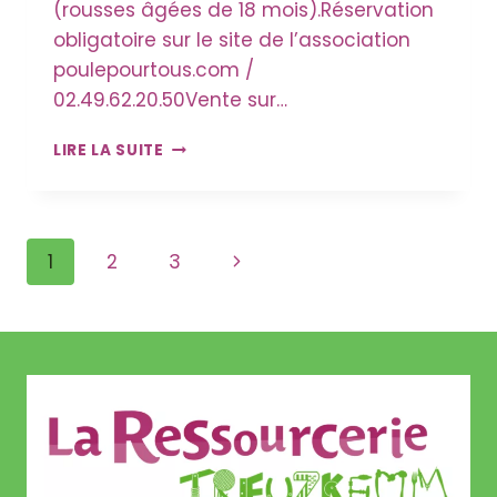
(rousses âgées de 18 mois).Réservation
obligatoire sur le site de l’association
poulepourtous.com /
02.49.62.20.50Vente sur…
VENTE
LIRE LA SUITE
DE
POULES
PONDEUSES
–
Navigation
Page
1
2
3
3/12/2025
de
suivante
page