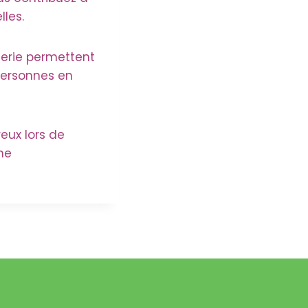
lles.
cerie permettent
 personnes en
eux lors de
ne