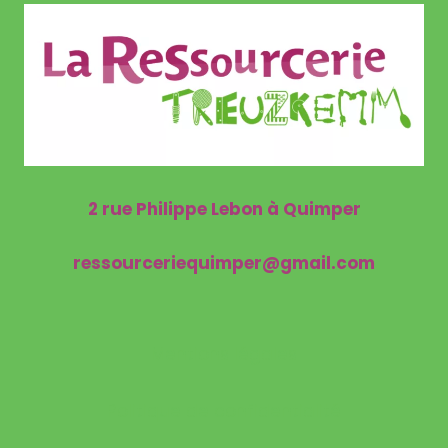
A
BA
DE
LA
BRICOLE
!
2 rue Philippe Lebon à Quimper
ressourceriequimper@gmail.com
Mentions légales
Politique de confidentialité