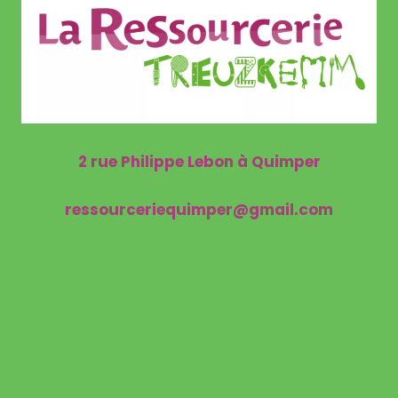
2 rue Philippe Lebon à Quimper
ressourceriequimper@gmail.com
Mentions légales
Politique de confidentialité